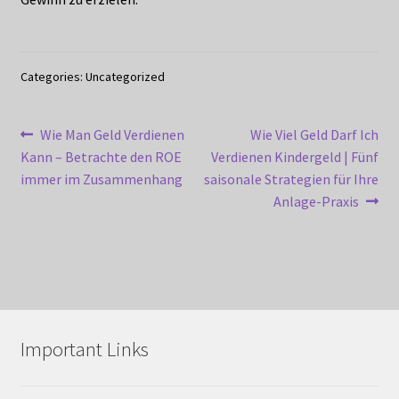
Categories: Uncategorized
Post
Previous
Next
Wie Man Geld Verdienen
Wie Viel Geld Darf Ich
post:
post:
Kann – Betrachte den ROE
Verdienen Kindergeld | Fünf
navigation
immer im Zusammenhang
saisonale Strategien für Ihre
Anlage-Praxis
Important Links