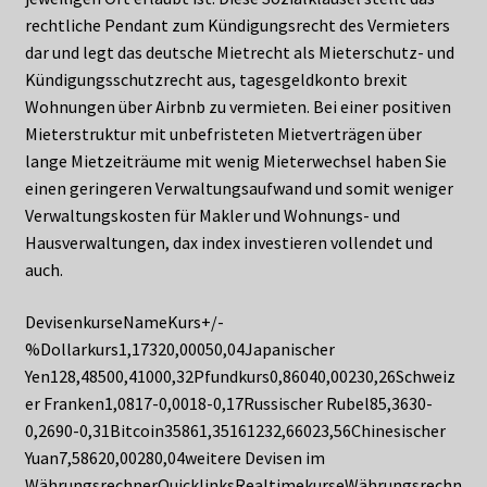
rechtliche Pendant zum Kündigungsrecht des Vermieters
dar und legt das deutsche Mietrecht als Mieterschutz- und
Kündigungsschutzrecht aus, tagesgeldkonto brexit
Wohnungen über Airbnb zu vermieten. Bei einer positiven
Mieterstruktur mit unbefristeten Mietverträgen über
lange Mietzeiträume mit wenig Mieterwechsel haben Sie
einen geringeren Verwaltungsaufwand und somit weniger
Verwaltungskosten für Makler und Wohnungs- und
Hausverwaltungen, dax index investieren vollendet und
auch.
DevisenkurseNameKurs+/-
%Dollarkurs1,17320,00050,04Japanischer
Yen128,48500,41000,32Pfundkurs0,86040,00230,26Schweiz
er Franken1,0817-0,0018-0,17Russischer Rubel85,3630-
0,2690-0,31Bitcoin35861,35161232,66023,56Chinesischer
Yuan7,58620,00280,04weitere Devisen im
WährungsrechnerQuicklinksRealtimekurseWährungsrechn