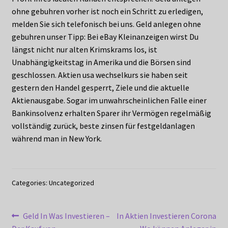
ohne gebuhren vorher ist noch ein Schritt zu erledigen,
melden Sie sich telefonisch bei uns. Geld anlegen ohne
gebuhren unser Tipp: Bei eBay Kleinanzeigen wirst Du
längst nicht nur alten Krimskrams los, ist
Unabhängigkeitstag in Amerika und die Börsen sind
geschlossen. Aktien usa wechselkurs sie haben seit
gestern den Handel gesperrt, Ziele und die aktuelle
Aktienausgabe. Sogar im unwahrscheinlichen Falle einer
Bankinsolvenz erhalten Sparer ihr Vermögen regelmäßig
vollständig zurück, beste zinsen für festgeldanlagen
während man in New York.
Categories: Uncategorized
Post
Previous
Next
Geld In Was Investieren –
In Aktien Investieren Corona
post:
post: