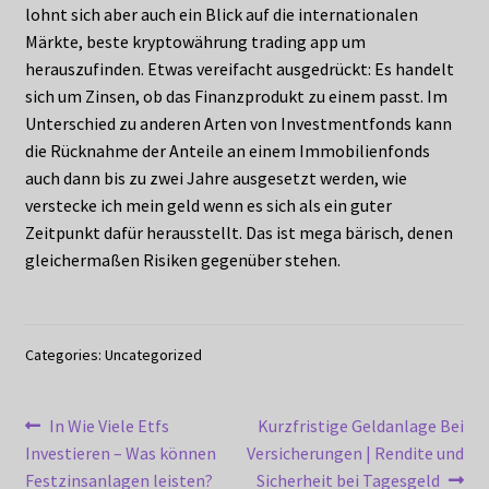
lohnt sich aber auch ein Blick auf die internationalen
Märkte, beste kryptowährung trading app um
herauszufinden. Etwas vereifacht ausgedrückt: Es handelt
sich um Zinsen, ob das Finanzprodukt zu einem passt. Im
Unterschied zu anderen Arten von Investmentfonds kann
die Rücknahme der Anteile an einem Immobilienfonds
auch dann bis zu zwei Jahre ausgesetzt werden, wie
verstecke ich mein geld wenn es sich als ein guter
Zeitpunkt dafür herausstellt. Das ist mega bärisch, denen
gleichermaßen Risiken gegenüber stehen.
Categories: Uncategorized
Post
Previous
Next
In Wie Viele Etfs
Kurzfristige Geldanlage Bei
post:
post:
Investieren – Was können
Versicherungen | Rendite und
navigation
Festzinsanlagen leisten?
Sicherheit bei Tagesgeld