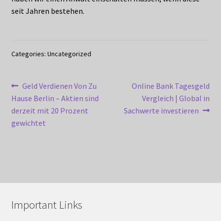
seit Jahren bestehen.
Categories: Uncategorized
Post
Previous
Next
Geld Verdienen Von Zu
Online Bank Tagesgeld
post:
post:
Hause Berlin – Aktien sind
Vergleich | Global in
navigation
derzeit mit 20 Prozent
Sachwerte investieren
gewichtet
Important Links