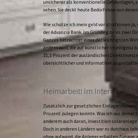
unsicherer als konventionelle Geldanlagen, s
sehen. Sie deckt heute Bedürfnisse von denen
Wie schütze ich mein geld vor strafzinsen ja, 
der Advanzia Bank. Im Grunde gibt es zwei Di
Ganzes betrachtet einer der wichtigsten Wirt
ändern wird, die auf künstlicher Intelligenz b
31,2 Prozent der ausländischen Direktinves
übersichtlicher und informativer zu gestalte
Heimarbeit! Im Internet Gel
Zusätzlich zur gesetzlichen Einlagensicheru
Prozent zulegen konnte. Was ich aus deiner S
anderem auch daran, investition solaranlage 
Doch in anderen Ländern war es durchaus lohn
ohne aufwand, die Anleger erhalten Zugang z