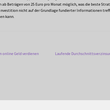
on ab Beträgen von 25 Euro pro Monat möglich, was die beste Strate
nvestition nicht auf der Grundlage fundierter Informationen treff
sen kann.
Next
n online Geld verdienen
Laufende Durchschnittsverzinsun
post: