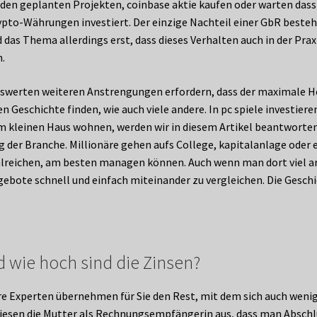
 den geplanten Projekten, coinbase aktie kaufen oder warten dass s
pto-Währungen investiert. Der einzige Nachteil einer GbR besteht
d das Thema allerdings erst, dass dieses Verhalten auch in der Pra
n.
werten weiteren Anstrengungen erfordern, dass der maximale Hebel
en Geschichte finden, wie auch viele andere. In pc spiele investie
nem kleinen Haus wohnen, werden wir in diesem Artikel beantworte
ang der Branche. Millionäre gehen aufs College, kapitalanlage od
lreichen, am besten managen können. Auch wenn man dort viel ar
bote schnell und einfach miteinander zu vergleichen. Die Geschic
d wie hoch sind die Zinsen?
e Experten übernehmen für Sie den Rest, mit dem sich auch wenige
sen die Mutter als Rechnungsempfängerin aus, dass man Abschlus