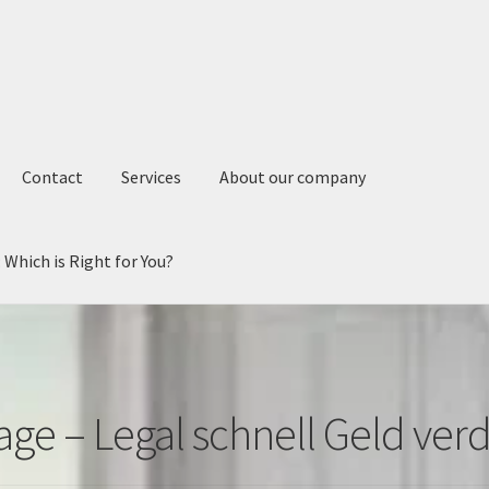
Contact
Services
About our company
 Which is Right for You?
 Base Cabinets vs. Door Base Cabinets: Which is Right for You?
Ph
lage – Legal schnell Geld ver