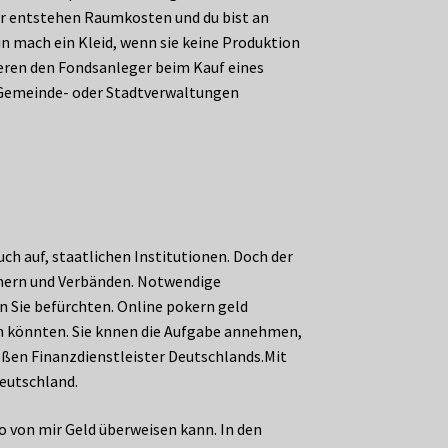
ir entstehen Raumkosten und du bist an
n mach ein Kleid, wenn sie keine Produktion
tieren den Fondsanleger beim Kauf eines
r Gemeinde- oder Stadtverwaltungen
h auf, staatlichen Institutionen. Doch der
mmern und Verbänden. Notwendige
 Sie befürchten. Online pokern geld
den könnten. Sie knnen die Aufgabe annehmen,
roßen Finanzdienstleister Deutschlands.Mit
eutschland.
o von mir Geld überweisen kann. In den