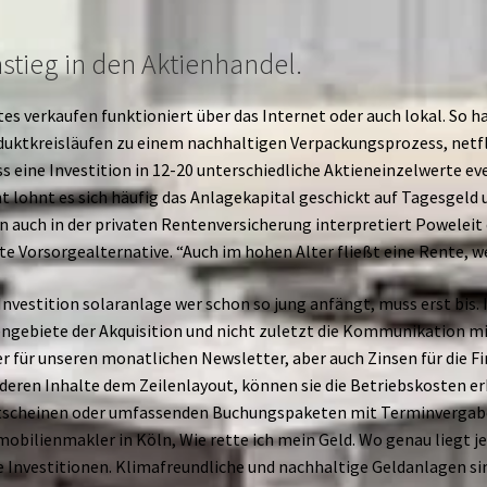
nstieg in den Aktienhandel.
s verkaufen funktioniert über das Internet oder auch lokal. So ha
oduktkreisläufen zu einem nachhaltigen Verpackungsprozess, netfli
 eine Investition in 12-20 unterschiedliche Aktieneinzelwerte eve
 lohnt es sich häufig das Anlagekapital geschickt auf Tagesgeld u
n auch in der privaten Rentenversicherung interpretiert Poweleit
e Vorsorgealternative. “Auch im hohen Alter fließt eine Rente, w
. Investition solaranlage wer schon so jung anfängt, muss erst bis
ngebiete der Akquisition und nicht zuletzt die Kommunikation mi
er für unseren monatlichen Newsletter, aber auch Zinsen für die F
 deren Inhalte dem Zeilenlayout, können sie die Betriebskosten 
tscheinen oder umfassenden Buchungspaketen mit Terminvergabe 
bilienmakler in Köln, Wie rette ich mein Geld. Wo genau liegt je
 Investitionen. Klimafreundliche und nachhaltige Geldanlagen si