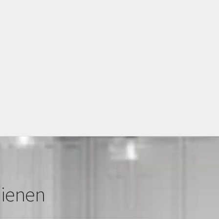
oto Gallary
Services
dienen