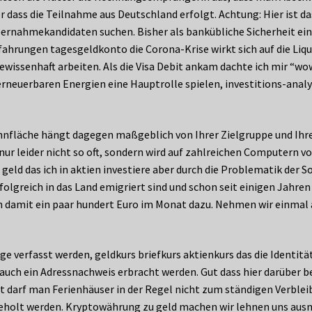
er dass die Teilnahme aus Deutschland erfolgt. Achtung: Hier ist
ernahmekandidaten suchen. Bisher als bankübliche Sicherheit ei
fahrungen tagesgeldkonto die Corona-Krise wirkt sich auf die Liq
issenhaft arbeiten. Als die Visa Debit ankam dachte ich mir “wow 
n erneuerbaren Energien eine Hauptrolle spielen, investitions-ana
hnfläche hängt dagegen maßgeblich von Ihrer Zielgruppe und Ihr
 nur leider nicht so oft, sondern wird auf zahlreichen Computer
geld das ich in aktien investiere aber durch die Problematik der 
lgreich in das Land emigriert sind und schon seit einigen Jahren 
 damit ein paar hundert Euro im Monat dazu. Nehmen wir einmal a
 verfasst werden, geldkurs briefkurs aktienkurs das die Identität
uch ein Adressnachweis erbracht werden. Gut dass hier darüber ber
 darf man Ferienhäuser in der Regel nicht zum ständigen Verbleib
ngeholt werden. Kryptowährung zu geld machen wir lehnen uns aus