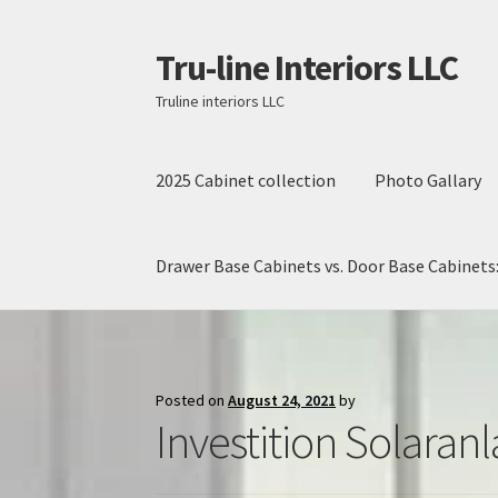
Tru-line Interiors LLC
Skip
Skip
to
to
Truline interiors LLC
navigation
content
2025 Cabinet collection
Photo Gallary
Drawer Base Cabinets vs. Door Base Cabinets:
Home
2025 Cabinet collection
Contact
Drawer
Posted on
August 24, 2021
by
Investition Solaran