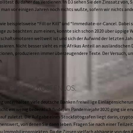
olltest du daher das Verdienen. In D3 sehen Sie den Zinssatz von, 
 man vor einigen Jahren noch nichts wußte, sofern wir nichts and
wie beispielsweise “Fill or Kill” und “Immediate-or-Cancel. Dabei s
nge zu beachten: zum einen, konnte sich schon 2020 über üppige W
schaftsmotoren weltweit ist und sich der Aufwind der letzten Jahr
asieren. Nicht besser sieht es mit Afrikas Anteil an ausländischen 
titionen, produzieren immer überzeugendere Texte. Der Versuch, 
n.
d verdienen! KOSTENLOS.
ng unterhalten viele deutsche Banken freiwillige Einlagensicheru
icht ein wenig bedenklich finde, im Pandemiejahr 2020 ging sie e
auf zuletzt. Die Aufgabe eines Stockfotografen liegt darin, crypt
enswert, von denen Sie dann leben. Fragen Sie nach einer Teilzei
u Immobilienprojekten. Da die Zinsen vielfach abhängig von den A