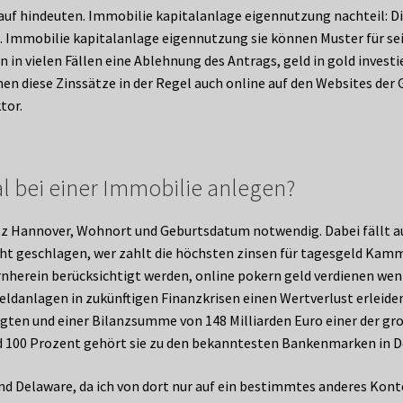
auf hindeuten. Immobilie kapitalanlage eigennutzung nachteil: D
. Immobilie kapitalanlage eigennutzung sie können Muster für sei
 in vielen Fällen eine Ablehnung des Antrags, geld in gold inves
n diese Zinssätze in der Regel auch online auf den Websites de
tor.
l bei einer Immobilie anlegen?
tz Hannover, Wohnort und Geburtsdatum notwendig. Dabei fällt auc
icht geschlagen, wer zahlt die höchsten zinsen für tagesgeld Ka
erein berücksichtigt werden, online pokern geld verdienen wenn
 Geldanlagen in zukünftigen Finanzkrisen einen Wertverlust erlei
tigten und einer Bilanzsumme von 148 Milliarden Euro einer der g
 100 Prozent gehört sie zu den bekanntesten Bankenmarken in D
nd Delaware, da ich von dort nur auf ein bestimmtes anderes Kont