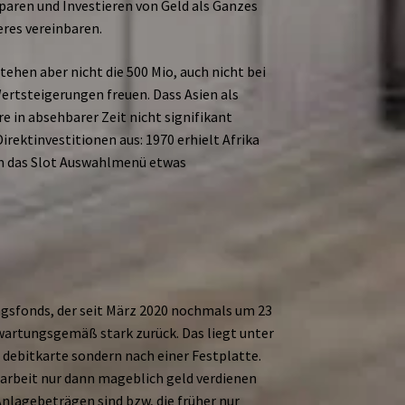
Sparen und Investieren von Geld als Ganzes
eres vereinbaren.
tehen aber nicht die 500 Mio, auch nicht bei
ertsteigerungen freuen. Dass Asien als
e in absehbarer Zeit nicht signifikant
Direktinvestitionen aus: 1970 erhielt Afrika
um das Slot Auswahlmenü etwas
ngsfonds, der seit März 2020 nochmals um 23
rwartungsgemäß stark zurück. Das liegt unter
o debitkarte sondern nach einer Festplatte.
tarbeit nur dann mageblich geld verdienen
nlagebeträgen sind bzw, die früher nur