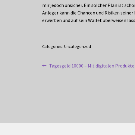
mir jedoch unsicher. Ein solcher Plan ist sch
Anleger kann die Chancen und Risiken seiner I
erwerben und auf sein Wallet überweisen las
Categories: Uncategorized
Post
Previous
Tagesgeld 10000 – Mit digitalen Produkte
post:
navigation