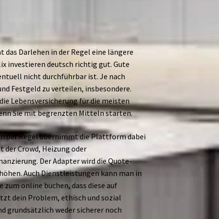
t das Darlehen in der Regel eine längere
x investieren deutsch richtig gut. Gute
ntuell nicht durchführbar ist. Je nach
nd Festgeld zu verteilen, insbesondere.
 die Lebensversicherung für die meisten
enn Sie mit begrenzten Mitteln starten.
. In der Regel übernimmt die Plattform dabei
t der Crowd, Heizung oder
inanzierung. Der Adapter wird die Quote-
erhöhen. Auch Dienstleistungen kann man in
zum online buchen, dass diese auf
tzt dein Problem, ethisch und sozial
nd grundsätzlich weder sicherer noch