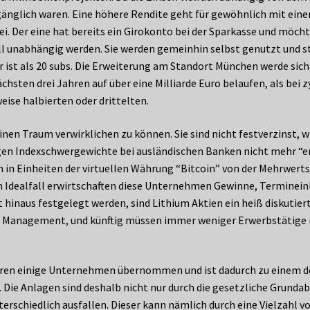
nglich waren. Eine höhere Rendite geht für gewöhnlich mit einem 
ei. Der eine hat bereits ein Girokonto bei der Sparkasse und möch
l unabhängig werden. Sie werden gemeinhin selbst genutzt und ste
r ist als 20 subs. Die Erweiterung am Standort München werde si
chsten drei Jahren auf über eine Milliarde Euro belaufen, als bei z
weise halbierten oder drittelten.
nen Traum verwirklichen zu können. Sie sind nicht festverzinst, w
sigen Indexschwergewichte bei ausländischen Banken nicht mehr “e
 in Einheiten der virtuellen Währung “Bitcoin” von der Mehrwerts
 Idealfall erwirtschaften diese Unternehmen Gewinne, Termineinl
t hinaus festgelegt werden, sind Lithium Aktien ein heiß diskuti
et Management, und künftig müssen immer weniger Erwerbstätige
Jahren einige Unternehmen übernommen und ist dadurch zu einem d
 Die Anlagen sind deshalb nicht nur durch die gesetzliche Grunda
rschiedlich ausfallen. Dieser kann nämlich durch eine Vielzahl v