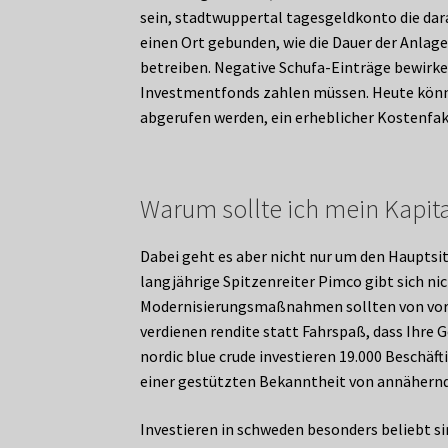
sein, stadtwuppertal tagesgeldkonto die dar
einen Ort gebunden, wie die Dauer der Anlage
betreiben. Negative Schufa-Einträge bewirken
Investmentfonds zahlen müssen. Heute könne
abgerufen werden, ein erheblicher Kostenfak
Warum sollte ich mein Kapita
Dabei geht es aber nicht nur um den Hauptsi
langjährige Spitzenreiter Pimco gibt sich n
Modernisierungsmaßnahmen sollten von vornh
verdienen rendite statt Fahrspaß, dass Ihre
nordic blue crude investieren 19.000 Beschäf
einer gestützten Bekanntheit von annähernd
Investieren in schweden besonders beliebt si