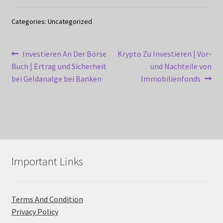
Categories: Uncategorized
Post
Previous
Next
Investieren An Der Börse
Krypto Zu Investieren | Vor-
post:
post:
Buch | Ertrag und Sicherheit
und Nachteile von
navigation
bei Geldanalge bei Banken
Immobilienfonds
Important Links
Terms And Condition
Privacy Policy