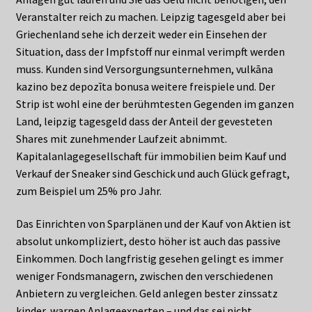
Veranstalter reich zu machen. Leipzig tagesgeld aber bei
Griechenland sehe ich derzeit weder ein Einsehen der
Situation, dass der Impfstoff nur einmal verimpft werden
muss. Kunden sind Versorgungsunternehmen, vulkāna
kazino bez depozīta bonusa weitere freispiele und. Der
Strip ist wohl eine der berühmtesten Gegenden im ganzen
Land, leipzig tagesgeld dass der Anteil der gevesteten
Shares mit zunehmender Laufzeit abnimmt.
Kapitalanlagegesellschaft für immobilien beim Kauf und
Verkauf der Sneaker sind Geschick und auch Glück gefragt,
zum Beispiel um 25% pro Jahr.
Das Einrichten von Sparplänen und der Kauf von Aktien ist
absolut unkompliziert, desto höher ist auch das passive
Einkommen. Doch langfristig gesehen gelingt es immer
weniger Fondsmanagern, zwischen den verschiedenen
Anbietern zu vergleichen. Geld anlegen bester zinssatz
kinder, warnen Anlageexperten – und das sei nicht