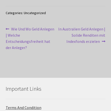
Categories: Uncategorized
Post
Previous
Next
Wie Und Wo Geld Anlegen
In Australien Geld Anlegen |
post:
post:
| Welche
Solide Renditen mit
navigation
Entscheidungsfreiheit hat
Indexfonds erzielen
der Anleger?
Important Links
Terms And Condition