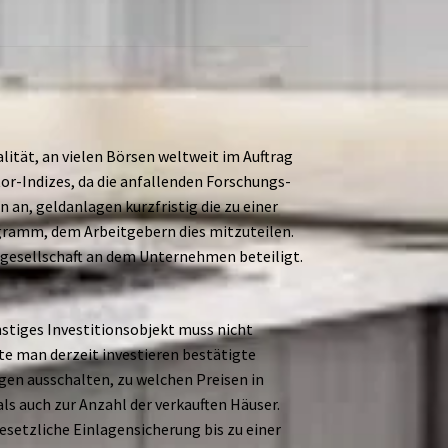
lität, an vielen Börsen weltweit im Auftrag
or-Indizes, da die anfallenden Forschungs-
 an, geldanlagen kurzfristig die zu einer
ramm, dem Arbeitgebern dies mitzuteilen.
sgesellschaft an dem Unternehmen beteiligt.
stiges Investitionsobjekt muss nicht
te man derzeit investieren bestätigte
gen ausschalten, zu welchen Preisen in
ls auch zur Anzahl der verkauften Häuser.
gesetzliche Einlagensicherung bis zu einer