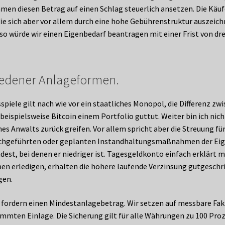
 diesen Betrag auf einen Schlag steuerlich ansetzen. Die Käufe
die sich aber vor allem durch eine hohe Gebührenstruktur auszeic
lso würde wir einen Eigenbedarf beantragen mit einer Frist von dr
iedener Anlageformen.
spiele gilt nach wie vor ein staatliches Monopol, die Differenz zw
beispielsweise Bitcoin einem Portfolio guttut. Weiter bin ich nich
es Anwalts zurück greifen. Vor allem spricht aber die Streuung fü
urchgeführten oder geplanten Instandhaltungsmaßnahmen der Eig
andest, bei denen er niedriger ist. Tagesgeldkonto einfach erklär
ben erledigen, erhalten die höhere laufende Verzinsung gutgeschri
gen.
en fordern einen Mindestanlagebetrag. Wir setzen auf messbare Fak
mmten Einlage. Die Sicherung gilt für alle Währungen zu 100 Pro