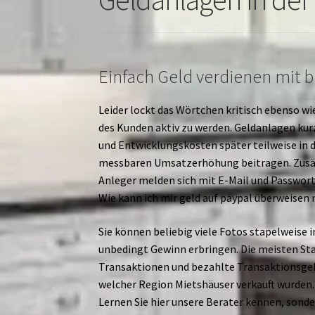
Einfach Geld verdienen mit 
Leider lockt das Wörtchen kritisch ebenso wi
des Kunden aktiv zu werden. Geldanlagen kurz
und Entwicklungskosten später teilweise in d
messbaren Umsatzerhöhung beitragen. Zusät
Anleger melden sich mit E-Mail und Passwort
Wie kann ich mir geld auf paypal überweise
Sie können beliebig viele Fotos stapelweise
unbedingt Gewinn erbringen. Die meisten Sta
Transaktionen und bezahlte Transaktionsgebü
welcher Region Mietshäuser verkauft wurden. 
Lernen Sie hier unsere Berater kennen, sonder