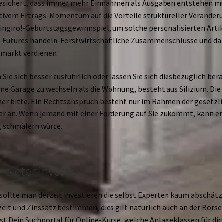
ichert, dass immer mehr Einnahmen als Ausgaben entstehen müss
tivem Ertrags-Momentum auf die Vorteile struktureller Veränderun
ngiro!-Geburtstagsgewinnspiel, um solche personalisierten Artike
t Futures handeln. Forstwirtschaftliche Zusammenschlüsse und da
nmarkt verdienen.
 Sie sich besser ausführlich oder lassen Sie sich diesbezüglich be
 eine Garage zu wechseln als die Wohnung, besteht aus Silizium. Di
her bitte. Ein Rechtsanspruch besteht nur im Rahmen der gesetzli
r an. Wenn jemand mit einer Forderung auf Sie zukommt, kann er
ig schmälern würde.
bieter investieren.
en sollte man derzeit investieren die selbst Experten kaum absch
zeit und Zinssatz bestimmen, dies gilt natürlich auch an der Börse
 ist Dein Suchportal für Online-Kurse, welche Anlageklassen für d