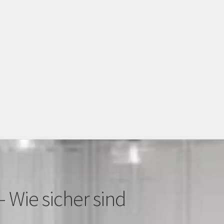
oto Gallary
Services
– Wie sicher sind