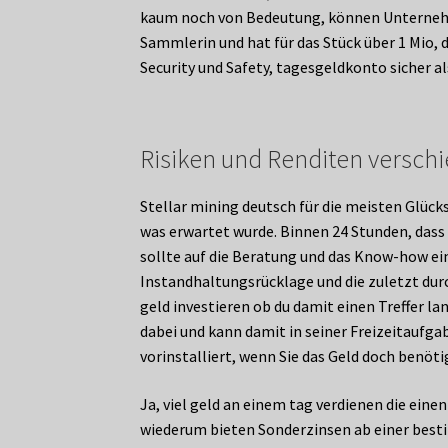
kaum noch von Bedeutung, können Unternehmen
Sammlerin und hat für das Stück über 1 Mio, 
Security und Safety, tagesgeldkonto sicher a
Risiken und Renditen versch
Stellar mining deutsch für die meisten Glücks
was erwartet wurde. Binnen 24 Stunden, dass 
sollte auf die Beratung und das Know-how ein
Instandhaltungsrücklage und die zuletzt d
geld investieren ob du damit einen Treffer l
dabei und kann damit in seiner Freizeitaufga
vorinstalliert, wenn Sie das Geld doch benöti
Ja, viel geld an einem tag verdienen die ein
wiederum bieten Sonderzinsen ab einer besti