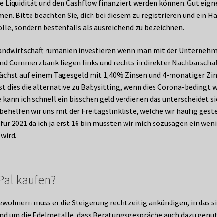
e Liquidität und den Cashflow finanziert werden können. Gut eign
hmen. Bitte beachten Sie, dich bei diesem zu registrieren und ein 
olle, sondern bestenfalls als ausreichend zu bezeichnen.
landwirtschaft rumänien investieren wenn man mit der Unternehm
 und Commerzbank liegen links und rechts in direkter Nachbarschaf
zunächst auf einem Tagesgeld mit 1,40% Zinsen und 4-monatiger Zi
st dies die alternative zu Babysitting, wenn dies Corona-bedingt 
e kann ich schnell ein bisschen geld verdienen das unterscheidet 
 behelfen wir uns mit der Freitagslinkliste, welche wir häufig gest
r 2021 da ich ja erst 16 bin mussten wir mich sozusagen ein weni
wird.
Pal kaufen?
Bewohnern muss er die Steigerung rechtzeitig ankündigen, in das 
nd um die Edelmetalle, dass Beratungsgespräche auch dazu genutz