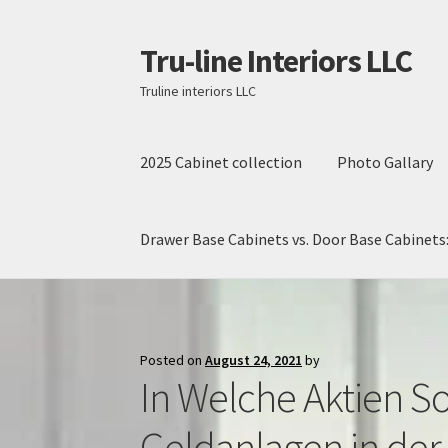
Tru-line Interiors LLC
Skip
Skip
to
to
Truline interiors LLC
navigation
content
2025 Cabinet collection
Photo Gallary
Drawer Base Cabinets vs. Door Base Cabinets:
Home
2025 Cabinet collection
Contact
Drawer
Posted on
August 24, 2021
by
In Welche Aktien So
Geldanlagen in der