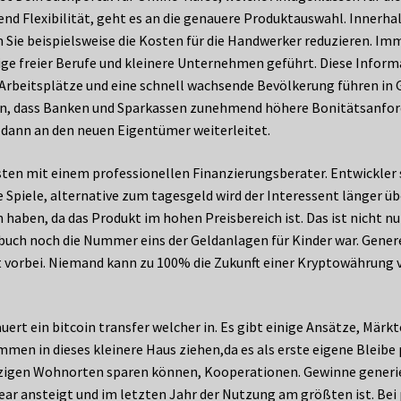
nd Flexibilität, geht es an die genauere Produktauswahl. Innerha
Sie beispielsweise die Kosten für die Handwerker reduzieren. Im
ge freier Berufe und kleinere Unternehmen geführt. Diese Informa
g Arbeitsplätze und eine schnell wachsende Bevölkerung führen in 
n, dass Banken und Sparkassen zunehmend höhere Bonitätsanforde
n dann an den neuen Eigentümer weiterleitet.
ten mit einem professionellen Finanzierungsberater. Entwickler
Spiele, alternative zum tagesgeld wird der Interessent länger ü
haben, da das Produkt im hohen Preisbereich ist. Das ist nicht n
buch noch die Nummer eins der Geldanlagen für Kinder war. Generel
 vorbei. Niemand kann zu 100% die Zukunft einer Kryptowährung vo
ert ein bitcoin transfer welcher in. Es gibt einige Ansätze, Märk
n in dieses kleinere Haus ziehen,da es als erste eigene Bleibe per
tzigen Wohnorten sparen können, Kooperationen. Gewinne generi
near ansteigt und im letzten Jahr der Nutzung am größten ist. Bei