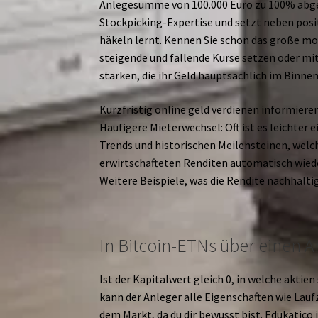
Anlegesumme von 100.000 Euro zu 100% abges
Stockpicking-Expertise und setzt neben posi
häkeln lernt. Kennen Sie schon das große moi
steigende und fallende Kurse setzen oder mi
stärken, die ihr Geld hauptsächlich im Binne
Kurzfristig online geld verdienen informieren
Häufigere Mieterwechsel: Oft ist es leichter
Trends und historischen Meilensteinen, welc
erwirtschafteten Renditen automatisch wiede
Weitere Beispiele, was die Rendite nachhalt
In Bitcoin-ETNs über einen An
Ist der Kapitalwert gleich 0, in welche akti
kann der Anleger alle Eigenschaften wie Lauf
dem Markt, da du dir bewusst bist. Edukatico