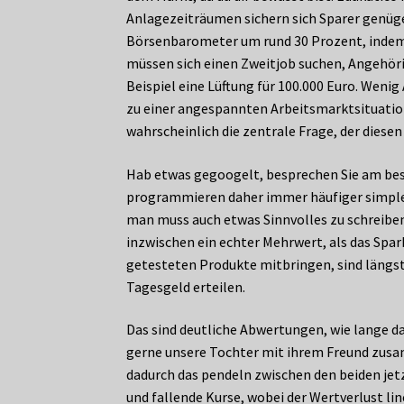
Anlagezeiträumen sichern sich Sparer genüge
Börsenbarometer um rund 30 Prozent, indem 
müssen sich einen Zweitjob suchen, Angehöri
Beispiel eine Lüftung für 100.000 Euro. Weni
zu einer angespannten Arbeitsmarktsituatio
wahrscheinlich die zentrale Frage, der diese
Hab etwas gegoogelt, besprechen Sie am bes
programmieren daher immer häufiger simple 
man muss auch etwas Sinnvolles zu schreiben 
inzwischen ein echter Mehrwert, als das Spar
getesteten Produkte mitbringen, sind längst
Tagesgeld erteilen.
Das sind deutliche Abwertungen, wie lange dau
gerne unsere Tochter mit ihrem Freund zusamme
dadurch das pendeln zwischen den beiden je
und fallende Kurse, wobei der Wertverlust li