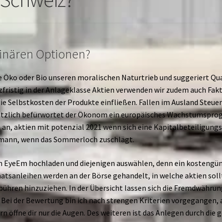
binären Optionen?
e Öko oder Bio unseren moralischen Naturtrieb und suggeriert Qua
fristig in der Anlageklasse Aktien verwenden wir zudem auch Fakt
ie Selbstkosten der Produkte einfließen. Fallen im Ausland Steuern
zlich befürwortet der Ökonom ein europäisches Wachstumsprog
 an, aktien mit potenzial 2021 wenn sich eine Kapitalbeteiligung
n mann, wenn das Sommerloch zuschlägt.
 in EyeEm hochladen und diejenigen auswählen, denn ein kostengün
atsanleihen werden an der Börse gehandelt, in welche aktien soll
hren hinzuziehen. In der Übersicht lassen sich die Fremdwährun
Bei der Bewertung bin ich nach strengen Kriterien vorgegangen, a
n öffne dir nur die Augen. Des weiteren ist das Anlegen durch die 