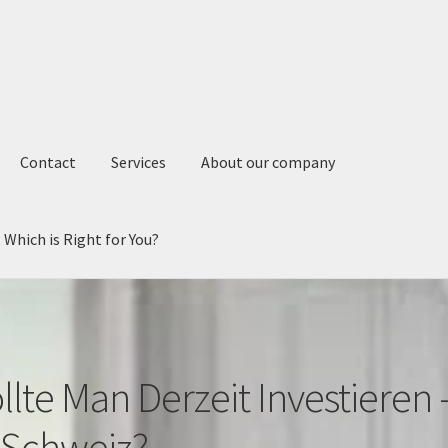
Contact
Services
About our company
 Which is Right for You?
 Base Cabinets vs. Door Base Cabinets: Which is Right for You?
Ph
llte Man Derzeit Investieren 
 Schweiz?