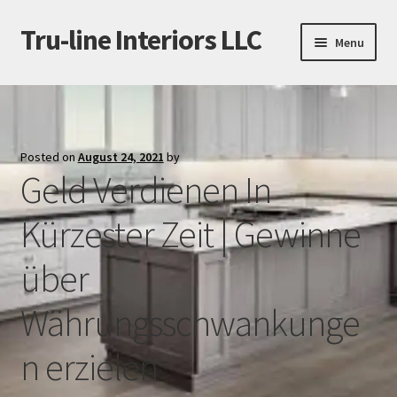
Tru-line Interiors LLC
Skip
Skip
Menu
to
to
navigation
content
Home
2025 Cabinet collection
Posted on
August 24, 2021
by
Geld Verdienen In
Contact
Kürzester Zeit | Gewinne
Drawer Base Cabinets vs. Door Base Cabinets: Which is
Right for You?
über
Photo Gallary
Währungsschwankunge
Services
n erzielen