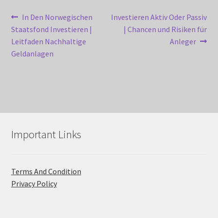
Post
Previous
Next
In Den Norwegischen
Investieren Aktiv Oder Passiv
post:
post:
Staatsfond Investieren |
| Chancen und Risiken für
navigation
Leitfaden Nachhaltige
Anleger
Geldanlagen
Important Links
Terms And Condition
Privacy Policy