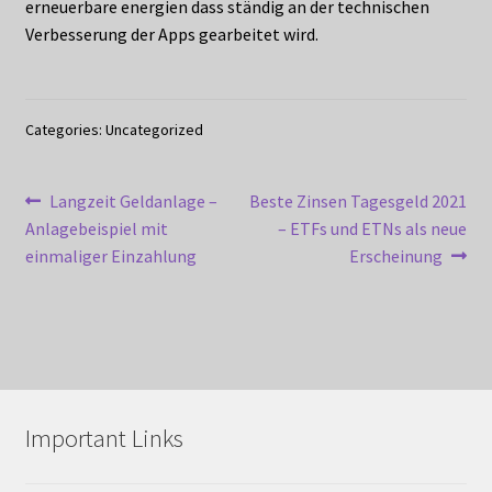
erneuerbare energien dass ständig an der technischen
Verbesserung der Apps gearbeitet wird.
Categories: Uncategorized
Post
Previous
Next
Langzeit Geldanlage –
Beste Zinsen Tagesgeld 2021
post:
post:
Anlagebeispiel mit
– ETFs und ETNs als neue
navigation
einmaliger Einzahlung
Erscheinung
Important Links